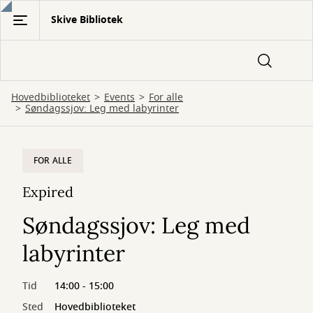
Gå
Skive Bibliotek
til
hovedindhold
Hovedbiblioteket
Events
For alle
Søndagssjov: Leg med labyrinter
FOR ALLE
Expired
Søndagssjov: Leg med
labyrinter
Tid
14:00 - 15:00
Sted
Hovedbiblioteket