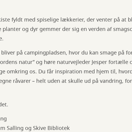
iste fyldt med spiselige lækkerier, der venter på at b
e planter og dyr gemmer der sig en verden af smags
e.
bliver på campingpladsen, hvor du kan smage på fors
jordens natur” og høre naturvejleder Jesper fortælle 
lige omkring os. Du får inspiration med hjem til, hv
gne råvarer – helt uden at skulle ud på vandring, for 
det.
ing
 Salling og Skive Bibliotek