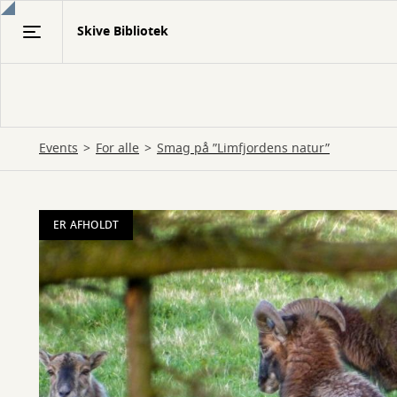
Gå
Skive Bibliotek
til
hovedindhold
Events
For alle
Smag på ”Limfjordens natur”
ER AFHOLDT