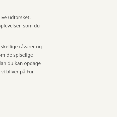
live udforsket.
oplevelser, som du
kellige råvarer og
om de spiselige
ordan du kan opdage
vi bliver på Fur