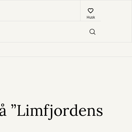
Husk
å ”Limfjordens