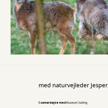
med naturvejleder Jesper,
I samarbejde med
Museum Salling