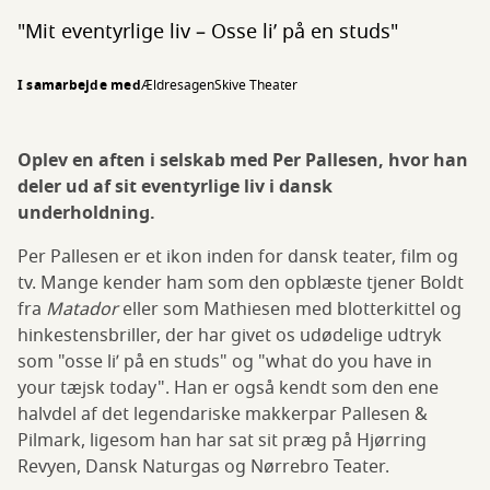
"Mit eventyrlige liv – Osse li’ på en studs"
I samarbejde med
Ældresagen
Skive Theater
Oplev en aften i selskab med Per Pallesen, hvor han
deler ud af sit eventyrlige liv i dansk
underholdning.
Per Pallesen er et ikon inden for dansk teater, film og
tv. Mange kender ham som den opblæste tjener Boldt
fra
Matador
eller som Mathiesen med blotterkittel og
hinkestensbriller, der har givet os udødelige udtryk
som "osse li’ på en studs" og "what do you have in
your tæjsk today". Han er også kendt som den ene
halvdel af det legendariske makkerpar Pallesen &
Pilmark, ligesom han har sat sit præg på Hjørring
Revyen, Dansk Naturgas og Nørrebro Teater.