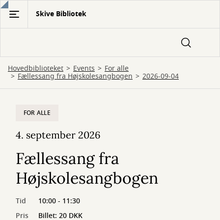
Gå
Skive Bibliotek
til
hovedindhold
Hovedbiblioteket
Events
For alle
Fællessang fra Højskolesangbogen
2026-09-04
FOR ALLE
4. september 2026
Fællessang fra
Højskolesangbogen
Tid
10:00 - 11:30
Pris
Billet: 20 DKK