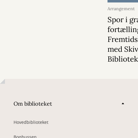
Arrangement
2026
Spor i g
fortællin
Fremtid
med Ski
Bibliote
Om biblioteket
Hovedbiblioteket
Bogbussen