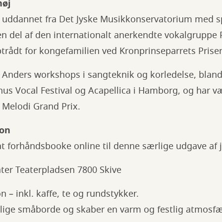
høj
 uddannet fra Det Jyske Musikkonservatorium med sp
en del af den internationalt anerkendte vokalgruppe 
trådt for kongefamilien ved Kronprinseparrets Prise
 Anders workshops i sangteknik og korledelse, bland
hus Vocal Festival og Acapellica i Hamborg, og har v
Melodi Grand Prix.
ion
t forhåndsbooke online til denne særlige udgave af 
ater Teaterpladsen 7800 Skive
on – inkl. kaffe, te og rundstykker.
elige småborde og skaber en varm og festlig atmosfæ