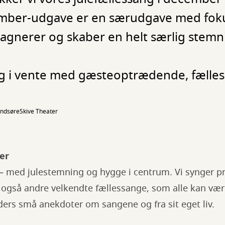
cember-udgave er en særudgave med foku
gnerer og skaber en helt særlig stemn
dag i vente med gæsteoptrædende, fælle
undsøre
Skive Theater
er
e – med julestemning og hygge i centrum. Vi synger p
 også andre velkendte fællessange, som alle kan væ
ers små anekdoter om sangene og fra sit eget liv.