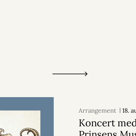
Arrangement
18. 
Koncert me
Prinsens Mu