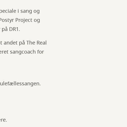
eciale i sang og
Postyr Project og
r på DR1.
t andet på The Real
æret sangcoach for
julefællessangen.
re.