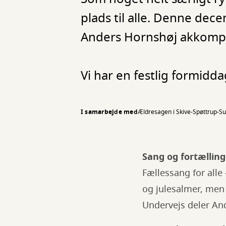
plads til alle. Denne de
Anders Hornshøj akkompa
Vi har en festlig formid
I samarbejde med
Ældresagen i Skive-Spøttrup-S
Sang og fortælling
Fællessang for all
og julesalmer, men
Undervejs deler And