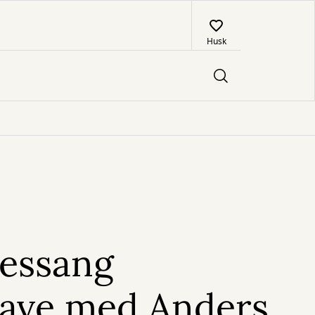
Husk
lessang
ave med Anders