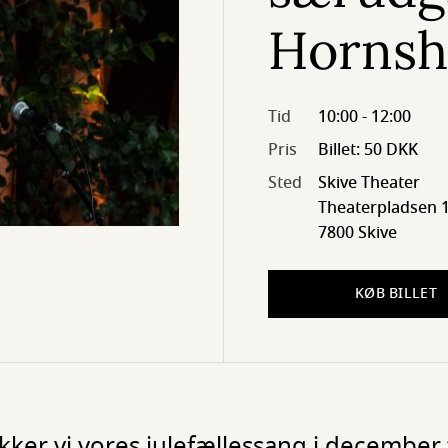
Hornsh
Tid
10:00 - 12:00
Pris
Billet: 50 DKK
Sted
Skive Theater
Theaterpladsen 1
7800 Skive
KØB BILLET
ker vi vores julefællessang i december t