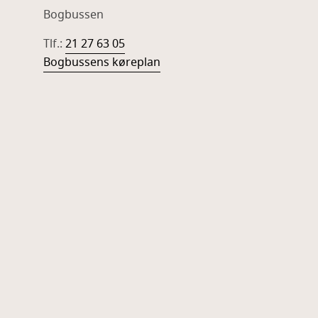
Bogbussen
Tlf.:
21 27 63 05
Bogbussens køreplan