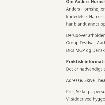
Om Anders Horns
Anders Hornshøj er
korledelse. Han er 
har blandt andet op
Derudover afholder
Group Festival, Aar
DR’s MGP og Dansk 
Praktisk informat
Det er nødvendigt a
Adresse: Skive The
Pris: 50 kr. pr. pers
Vi sidder ved hygg