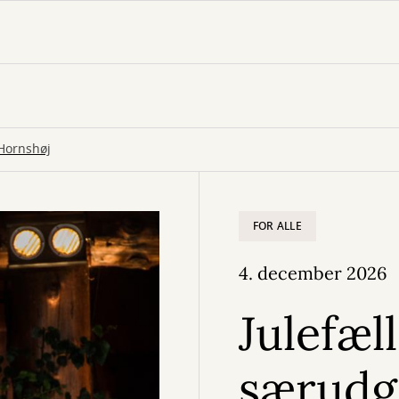
Hornshøj
FOR ALLE
4. december 2026
Julefæl
særudg