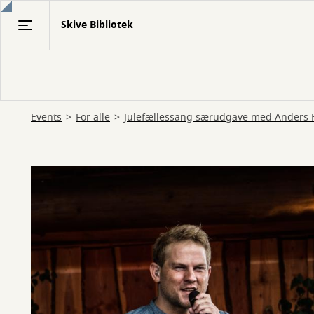
Gå
Skive Bibliotek
til
hovedindhold
Events
For alle
Julefællessang særudgave med Anders 