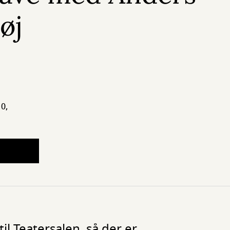
øj
0,
il Teatersalen, så der er