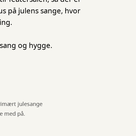
s på julens sange, hvor
ing.
ssang og hygge.
rimært julesange
re med på.