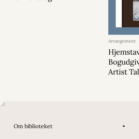
Arrangement
2026
Hjemsta
Bogudgiv
Artist Ta
Om biblioteket