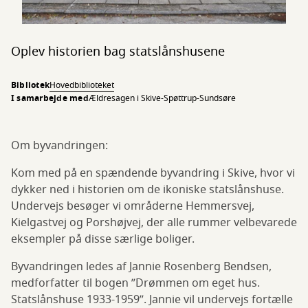
Oplev historien bag statslånshusene
Bibliotek
Hovedbiblioteket
I samarbejde med
Ældresagen i Skive-Spøttrup-Sundsøre
Om byvandringen:
Kom med på en spændende byvandring i Skive, hvor vi
dykker ned i historien om de ikoniske statslånshuse.
Undervejs besøger vi områderne Hemmersvej,
Kielgastvej og Porshøjvej, der alle rummer velbevarede
eksempler på disse særlige boliger.
Byvandringen ledes af Jannie Rosenberg Bendsen,
medforfatter til bogen ”Drømmen om eget hus.
Statslånshuse 1933-1959”. Jannie vil undervejs fortælle