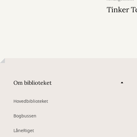
2026
Tinker T
Om biblioteket
Hovedbiblioteket
Bogbussen
LåneRiget