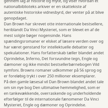
gennem lag af historie og myte, og viser hvordan et
nationalbiblioteks arkiver er en skattekiste af
autentiske historiske vidnesbyrd, der venter på at blive
genopdaget.
Dan Brown har skrevet otte internationale bestsellere,
heriblandt Da Vinci Mysteriet, som er blevet en af de
mest solgte bøger nogensinde. Hans
spændingsromaner er elsket af læsere verden over og
har været genstand for intellektuelle debatter og
spekulationer. Hans forfatterskab tæller blandet andet
Oprindelse, Inferno, Det forsvundne tegn, Engle og
dæmoner og ikke mindst bestsellerbørnebogen Vild
symfoni. Browns romaner udkommer på 56 sprog og
er foreløbig trykt i over 250 millioner eksemplarer.
På den gamle læsesal vil Dan Brown blandet andet tale
om sin nye bog Den ultimative hemmelighed, som er
en tankevækkende, overraskende og underholdende
efterfølger til de internationale fænomener Da Vinci
Mysteriet, Engle og dæmoner og Oprindelse.