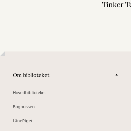
2026
Tinker T
Om biblioteket
Hovedbiblioteket
Bogbussen
LåneRiget