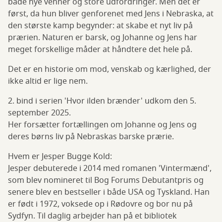
både nye venner og store udfordringer. Men det er
først, da hun bliver genforenet med Jens i Nebraska, at
den største kamp begynder: at skabe et nyt liv på
prærien. Naturen er barsk, og Johanne og Jens har
meget forskellige måder at håndtere det hele på.
Det er en historie om mod, venskab og kærlighed, der
ikke altid er lige nem.
2. bind i serien 'Hvor ilden brænder' udkom den 5.
september 2025.
Her forsætter fortællingen om Johanne og Jens og
deres børns liv på Nebraskas barske prærie.
Hvem er Jesper Bugge Kold:
Jesper debuterede i 2014 med romanen 'Vintermænd',
som blev nomineret til Bog Forums Debutantpris og
senere blev en bestseller i både USA og Tyskland. Han
er født i 1972, voksede op i Rødovre og bor nu på
Sydfyn. Til daglig arbejder han på et bibliotek