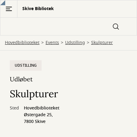
Gå
Skive Bibliotek
til
hovedindhold
Hovedbiblioteket
Events
Udstilling
Skulpturer
UDSTILLING
Udløbet
Skulpturer
Sted
Hovedbiblioteket
Østergade 25,
7800 Skive