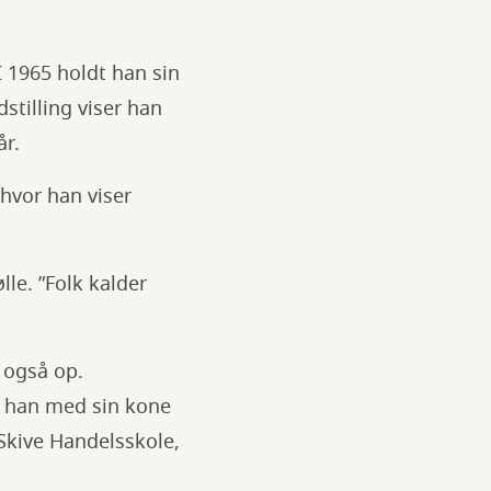
 I 1965 holdt han sin
stilling viser han
år.
 hvor han viser
lle. ”Folk kalder
n også op.
de han med sin kone
l Skive Handelsskole,