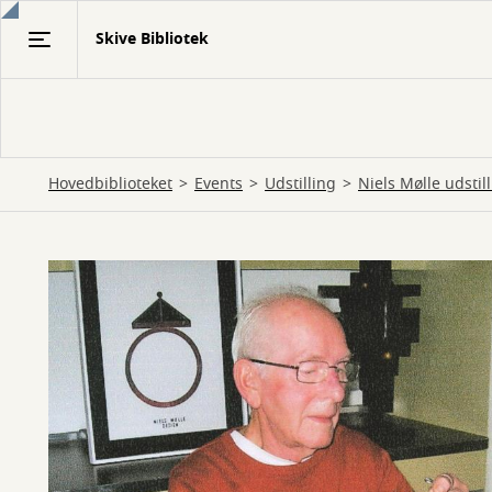
Gå
Skive Bibliotek
til
hovedindhold
Hovedbiblioteket
Events
Udstilling
Niels Mølle udstil