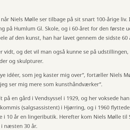
 når Niels Mølle ser tilbage på sit snart 100-årige liv.
ng på Humlum Gl. Skole, og i 60-året for den første ud
dele af den kunst, han har lavet gennem de sidste 60 
 vidt, og det vil man også kunne se på udstillingen,
der og skulpturer.
nye idéer, som jeg kaster mig over”, fortæller Niels Mø
 jeg ser mig mere som kunsthåndværker”.
dt på en gård i Vendsyssel i 1929, og her voksede ha
ommis (salgsassistent) i Hjørring, og i 1960 flytte
de i 10 år en lingeributik. Herefter kom Niels Mølle ti
i næsten 30 år.