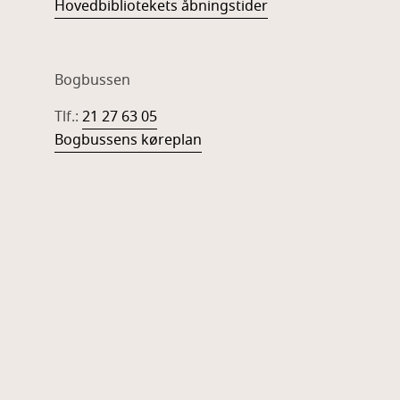
Hovedbibliotekets åbningstider
Bogbussen
Tlf.:
21 27 63 05
Bogbussens køreplan