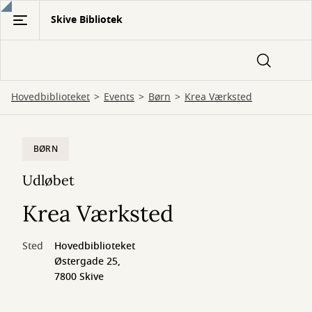
Gå
Skive Bibliotek
til
hovedindhold
Hovedbiblioteket
Events
Børn
Krea Værksted
BØRN
Udløbet
Krea Værksted
Sted
Hovedbiblioteket
Østergade 25,
7800 Skive