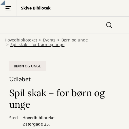
Gå
Skive Bibliotek
til
hovedindhold
Hovedbiblioteket
Events
Børn og unge
Spil skak – for børn og unge
BØRN OG UNGE
Udløbet
Spil skak – for børn og
unge
Sted
Hovedbiblioteket
Østergade 25,