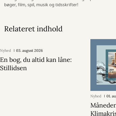
bøger, film, spil, musik og tidsskrifter!
Relateret indhold
Nyhed
03. august 2026
En bog, du altid kan låne:
Stillidsen
Nyhed
01. a
Månedens
Klimakri