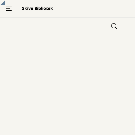
Gå
Skive Bibliotek
til
hovedindhold