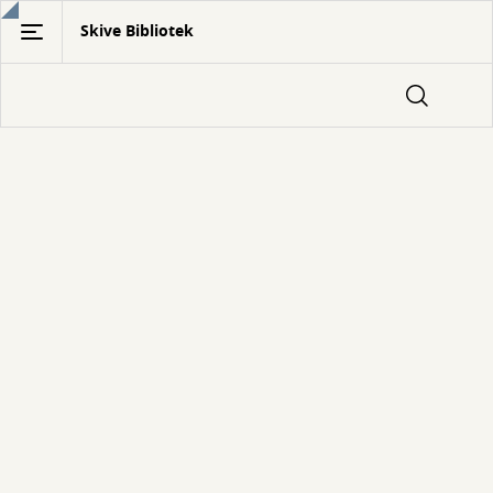
Gå
Skive Bibliotek
til
hovedindhold