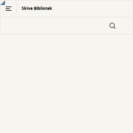
Gå
Skive Bibliotek
til
hovedindhold