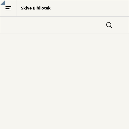
Gå
Skive Bibliotek
til
hovedindhold