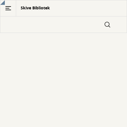
Gå
Skive Bibliotek
til
hovedindhold