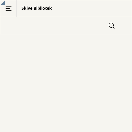
Gå
Skive Bibliotek
til
hovedindhold