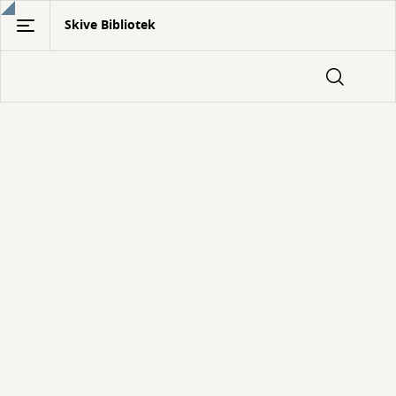
Gå
Skive Bibliotek
til
hovedindhold