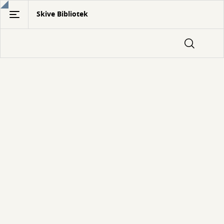
Gå
Skive Bibliotek
til
hovedindhold