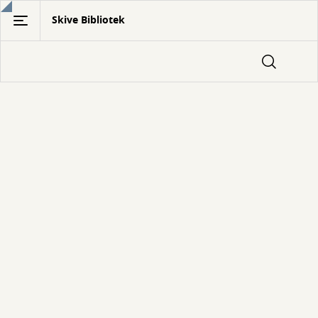
Gå
Skive Bibliotek
til
hovedindhold