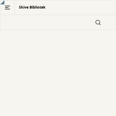
Gå
Skive Bibliotek
til
hovedindhold