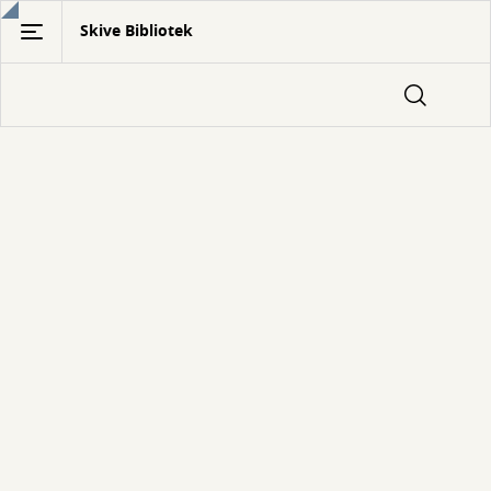
Gå
Skive Bibliotek
til
hovedindhold