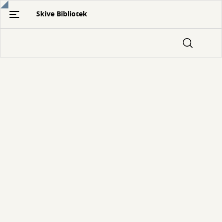
Gå
Skive Bibliotek
til
hovedindhold