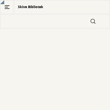
Gå
Skive Bibliotek
til
hovedindhold