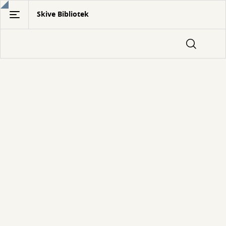
Gå
Skive Bibliotek
til
hovedindhold