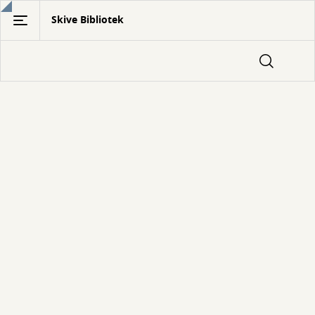
Gå
Skive Bibliotek
til
hovedindhold