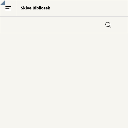
Gå
Skive Bibliotek
til
hovedindhold