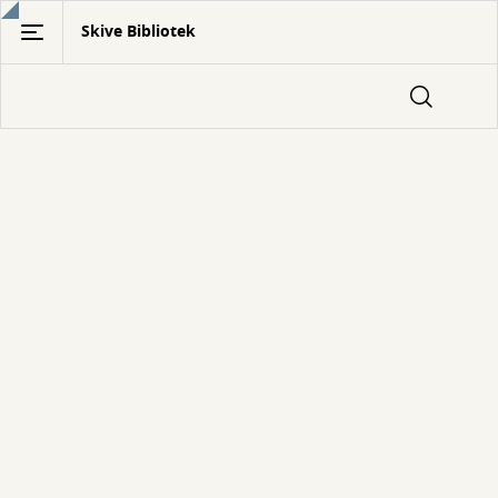
Gå
Skive Bibliotek
til
hovedindhold