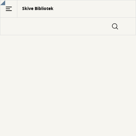
Gå
Skive Bibliotek
til
hovedindhold