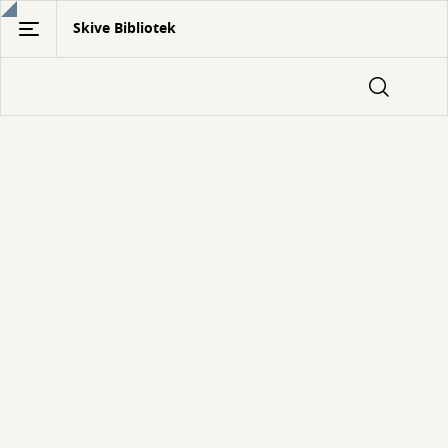
Gå
Skive Bibliotek
til
hovedindhold