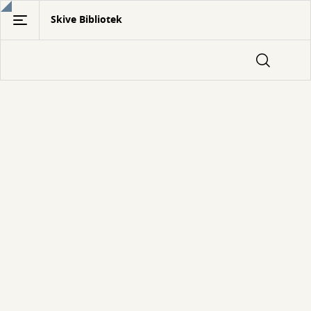
Gå
Skive Bibliotek
til
hovedindhold