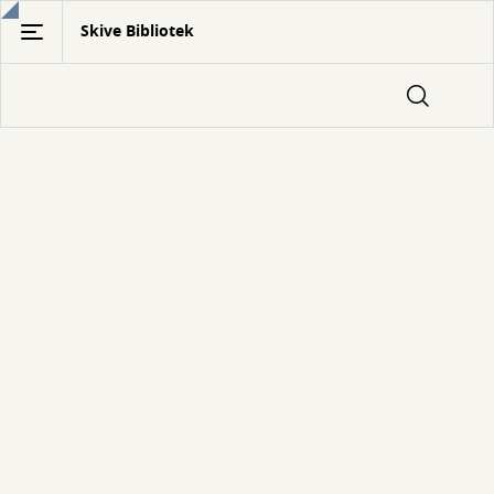
Gå
Skive Bibliotek
til
hovedindhold