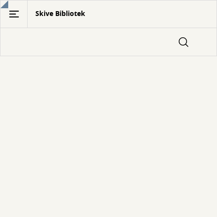
Gå
Skive Bibliotek
til
hovedindhold