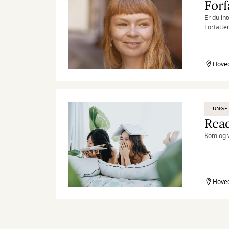
Forf
Er du in
Forfatte
dig i egn
Hoved
UNGE
Read
Kom og v
Hoved