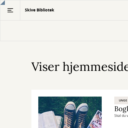
Gå
Skive Bibliotek
til
hovedindhold
Viser hjemmeside
UNGE
Bog
Skal du 