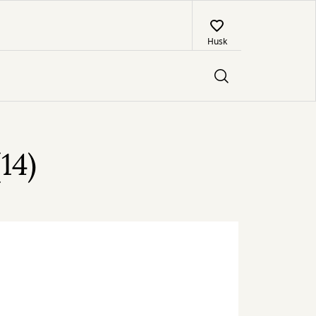
Husk
14)