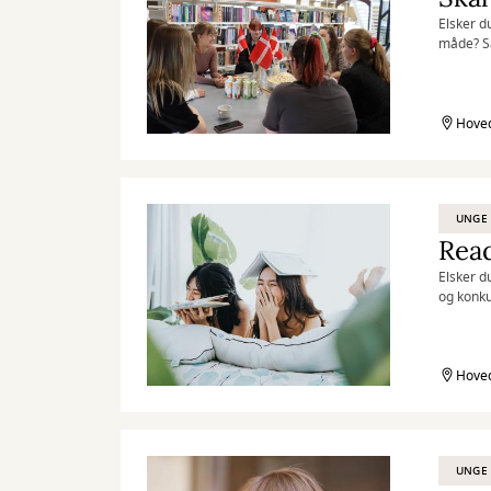
Elsker d
måde? Så
Hoved
UNGE
Read
Elsker d
og konku
Hoved
UNGE