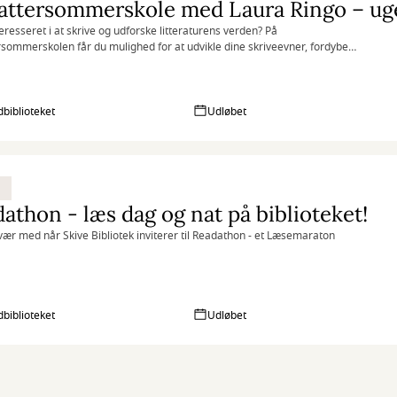
attersommerskole med Laura Ringo – ug
teresseret i at skrive og udforske litteraturens verden? På
rsommerskolen får du mulighed for at udvikle dine skriveevner, fordybe
e tekster og blive inspireret af forfatter Laura Ringo
biblioteket
Udløbet
athon - læs dag og nat på biblioteket!
ær med når Skive Bibliotek inviterer til Readathon - et Læsemaraton
biblioteket
Udløbet