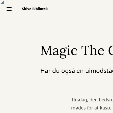
Gå
Skive Bibliotek
til
hovedindhold
Magic The 
Har du også en uimodståel
Tirsdag, den bedst
mødes for at kaste