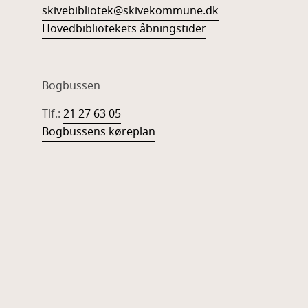
skivebibliotek@skivekommune.dk
Hovedbibliotekets åbningstider
Bogbussen
Tlf.:
21 27 63 05
Bogbussens køreplan