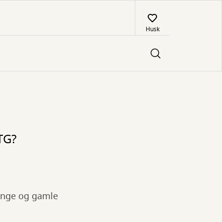
Husk
TG?
 unge og gamle