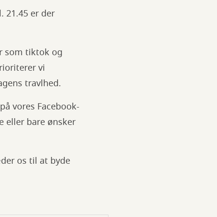
. 21.45 er der
r som tiktok og
oriterer vi
agens travlhed.
os på vores Facebook-
e eller bare ønsker
der os til at byde