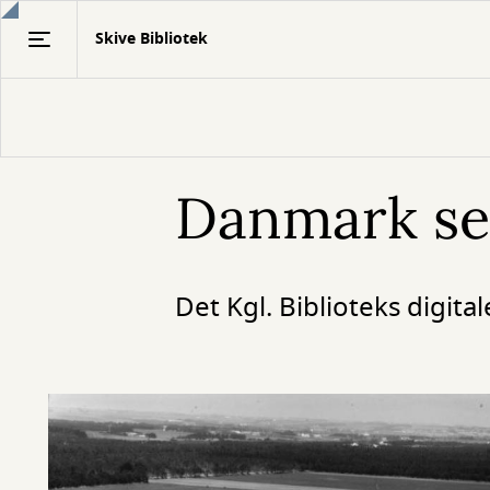
Gå
Skive Bibliotek
til
hovedindhold
Danmark set
Det Kgl. Biblioteks digita