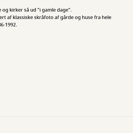
 og kirker så ud "i gamle dage".
t af klassiske skråfoto af gårde og huse fra hele
6-1992.