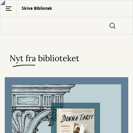
Gå
Skive Bibliotek
til
hovedindhold
Nyt fra biblioteket
Forside